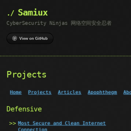
Samiux
CyberSecurity Ninjas 网络空间安全忍者
View on GitHub
Projects
Home
Projects
Articles
Apophthegm
Ab
Defensive
Most Secure and Clean Internet
Connection